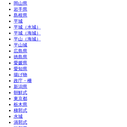
岡山県
岩手県
島根県
平城
平城（水城）
平城（海城）
平山（海城）
平山城
広島県
徳島県
愛媛県
愛知県
揚げ物
政庁・柵
新潟県
朝鮮式
東京都
栃木県
梯郭式
水城
渦郭式