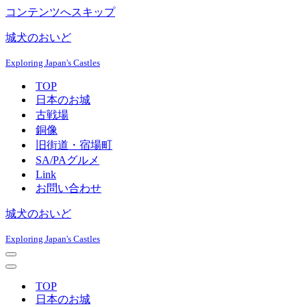
コンテンツへスキップ
城犬のおいど
Exploring Japan's Castles
TOP
日本のお城
古戦場
銅像
旧街道・宿場町
SA/PAグルメ
Link
お問い合わせ
城犬のおいど
Exploring Japan's Castles
ナ
ビ
ナ
ゲ
ビ
TOP
ー
ゲ
日本のお城