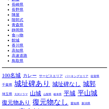
長崎県
長野県
陣屋
階郭式
青森県
静岡県
食べ物
館城
香川県
高知県
高速道路
鳥取県
100名城
カレー
サービスエリア
パーキングエリア
佐賀県
城址碑あり
城郭
城址碑なし
千葉県
平山城
平城
山城
埼玉県
大河ドラマ
山梨県
岐阜県
復元物なし
復元物あり
愛知県
新潟県