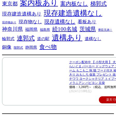
案内板あり
案内板なし
梯郭式
東京都
現存建造遺構なし
現存建造遺構あり
現存遺構なし
現存物なし
看板あり
現存物あり
続100名城
茨城県
神奈川県
福岡県
福島県
豊臣兄弟！
遺構あり
連郭式
輪郭式
道の駅
遺構なし
食べ物
銅像
静岡県
階郭式
クーポン配布中 【 小型犬用 】 犬
らいぐま パーカー ドッグウェア
ーム もこもこ 秋 猫 フード付き 
きり おもしろ 仮装 プレゼント 
チワワ ヨークシャテリア トイプ
メラニアン パピヨン 豆柴
価格：3,280円～（税込、送料無料
(2024/12/18時点)
楽天で