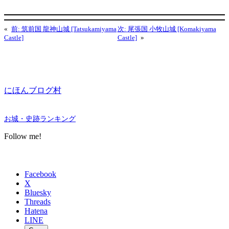
«
前:
筑前国 龍神山城 [Tatsukamiyama
次:
尾張国 小牧山城 [Komakiyama
Castle]
Castle]
»
にほんブログ村
お城・史跡ランキング
Follow me!
Facebook
X
Bluesky
Threads
Hatena
LINE