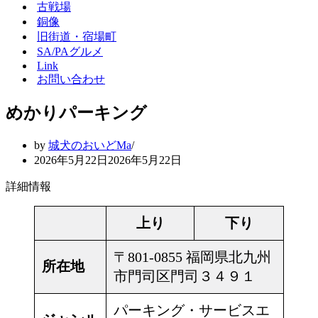
シ
ー
古戦場
ョ
シ
銅像
ン
ョ
旧街道・宿場町
メ
ン
SA/PAグルメ
ニ
メ
Link
ュ
ニ
ー
ュ
お問い合わせ
ー
めかりパーキング
by
城犬のおいどMa
2026年5月22日
2026年5月22日
詳細情報
上り
下り
〒801-0855 福岡県北九州
所在地
市門司区門司３４９１
パーキング・サービスエ