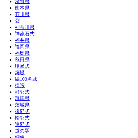
滋賀県
熊本県
石川県
砦
神奈川県
神籠石式
福井県
福岡県
福島県
秋田県
稜堡式
築堤
続100名城
縄張
群郭式
群馬県
茨城県
複郭式
輪郭式
連郭式
道の駅
銅像