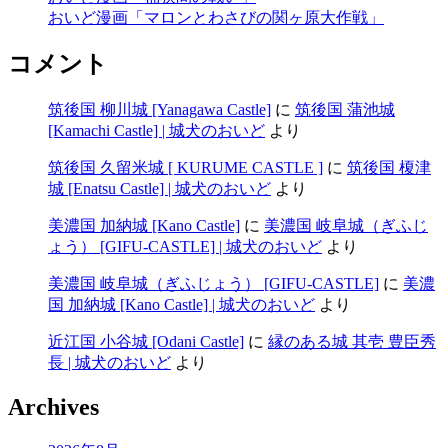
おいど漫画「マロンとわさびの関ヶ原大作戦」
コメント
筑後国 柳川城 [Yanagawa Castle]
に
筑後国 蒲池城
[Kamachi Castle] | 城犬のおいど
より
筑後国 久留米城 [ KURUME CASTLE ]
に
筑後国 榎津
城 [Enatsu Castle] | 城犬のおいど
より
美濃国 加納城 [Kano Castle]
に
美濃国 岐阜城（ぎふじ
ょう） [GIFU-CASTLE] | 城犬のおいど
より
美濃国 岐阜城（ぎふじょう） [GIFU-CASTLE]
に
美濃
国 加納城 [Kano Castle] | 城犬のおいど
より
近江国 小谷城 [Odani Castle]
に
縁のある城 其壱 豊臣秀
長 | 城犬のおいど
より
Archives