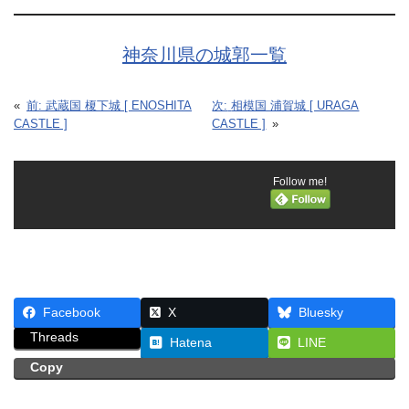
神奈川県の城郭一覧
«
前:
武蔵国 榎下城 [ ENOSHITA
次:
相模国 浦賀城 [ URAGA
CASTLE ]
CASTLE ]
»
Follow me!
Facebook
X
Bluesky
Threads
Hatena
LINE
Copy