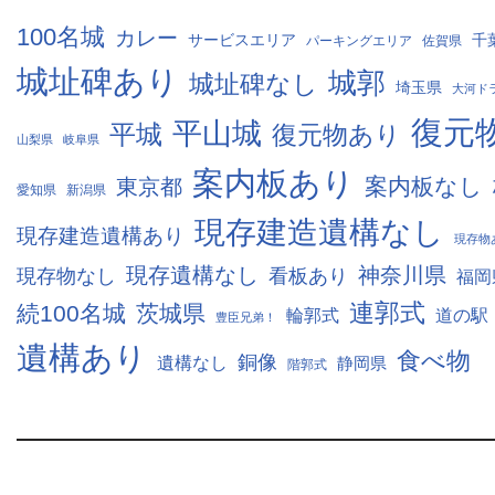
100名城
カレー
サービスエリア
千
パーキングエリア
佐賀県
城址碑あり
城郭
城址碑なし
埼玉県
大河ド
復元
平山城
平城
復元物あり
山梨県
岐阜県
案内板あり
案内板なし
東京都
愛知県
新潟県
現存建造遺構なし
現存建造遺構あり
現存物
現存遺構なし
神奈川県
現存物なし
看板あり
福岡
連郭式
続100名城
茨城県
輪郭式
道の駅
豊臣兄弟！
遺構あり
食べ物
銅像
遺構なし
静岡県
階郭式