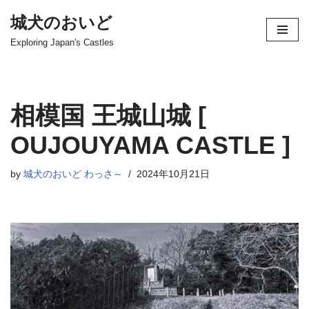
城犬のおいど
コ
Exploring Japan's Castles
ン
テ
ン
ツ
相模国 王城山城 [
へ
ス
OUJOUYAMA CASTLE ]
キ
ッ
by
城犬のおいど わっさ～
2024年10月21日
プ