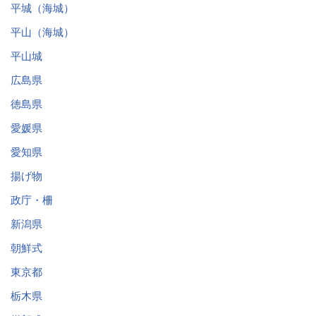
平城（海城）
平山（海城）
平山城
広島県
徳島県
愛媛県
愛知県
揚げ物
政庁・柵
新潟県
朝鮮式
東京都
栃木県