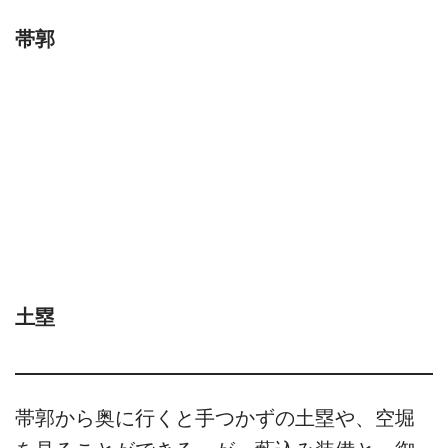
帯郭
土塁
帯郭から奥に行くと手つかずの土塁や、空堀