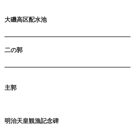
大磯高区配水池
二の郭
主郭
明治天皇観漁記念碑