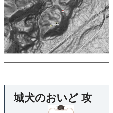
城犬のおいど 攻