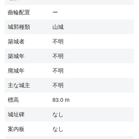
曲輪配置
ー
城郭種類
山城
築城者
不明
築城年
不明
廃城年
不明
主な城主
不明
標高
83.0 m
城址碑
なし
案内板
なし