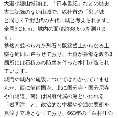
大廻小廻山城跡は、「日本書紀」などの歴史
書に記録のない山城で、総社市の「鬼ノ城」
と同じく7世紀代の古代山城と考えられます。
全周3.2ｋｍ、城内の面積約38.6haを測りま
す。
整然と並べられた列石と版築盛土からなる土
塁を周囲に巡らせており、土塁が谷部を渡る3
箇所には石積みの防塁を伴った水門が造られ
ています。
城門や城内の施設についてはわかっていませ
んが、西に備前国府、北に国分寺・国分尼寺
や山陽道、南には国府付属の港といわれる
「岩間津」と、政治的な中枢や交通の要衝を
見渡す立地となっており、663年の「白村江の