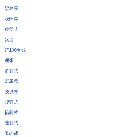
福島県
秋田県
稜堡式
築堤
続100名城
縄張
群郭式
群馬県
茨城県
複郭式
輪郭式
連郭式
道の駅