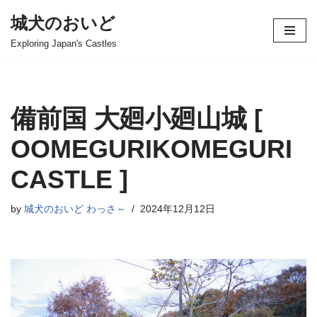
城犬のおいど
コ
Exploring Japan's Castles
ン
テ
ン
ツ
備前国 大廻小廻山城 [
へ
ス
OOMEGURIKOMEGURI
キ
CASTLE ]
ッ
プ
by
城犬のおいど わっさ～
2024年12月12日