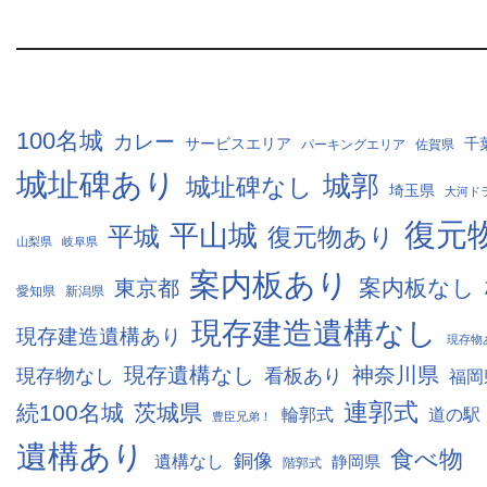
100名城
カレー
サービスエリア
千
パーキングエリア
佐賀県
城址碑あり
城郭
城址碑なし
埼玉県
大河ド
復元
平山城
平城
復元物あり
山梨県
岐阜県
案内板あり
案内板なし
東京都
愛知県
新潟県
現存建造遺構なし
現存建造遺構あり
現存物
現存遺構なし
神奈川県
現存物なし
看板あり
福岡
連郭式
続100名城
茨城県
輪郭式
道の駅
豊臣兄弟！
遺構あり
食べ物
銅像
遺構なし
静岡県
階郭式