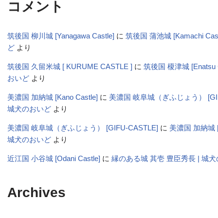
コメント
筑後国 柳川城 [Yanagawa Castle]
に
筑後国 蒲池城 [Kamachi Cas
ど
より
筑後国 久留米城 [ KURUME CASTLE ]
に
筑後国 榎津城 [Enatsu C
おいど
より
美濃国 加納城 [Kano Castle]
に
美濃国 岐阜城（ぎふじょう） [GIFU-
城犬のおいど
より
美濃国 岐阜城（ぎふじょう） [GIFU-CASTLE]
に
美濃国 加納城 [Ka
城犬のおいど
より
近江国 小谷城 [Odani Castle]
に
縁のある城 其壱 豊臣秀長 | 城
Archives