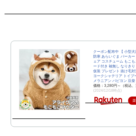
クーポン配布中 【 小型犬
防寒 あらいぐま パーカー
ェア コスチューム もこもこ
ード付き 袖無し なりきり
仮装 プレゼント 抜け毛対
ヨークシャテリア トイプ
メラニアン パピヨン 豆柴
価格：3,280円～（税込、
(2024/12/18時点)