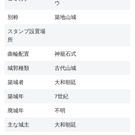
ウ
別称
築地山城
スタンプ設置場
所
曲輪配置
神籠石式
城郭種類
古代山城
築城者
大和朝廷
築城年
7世紀
廃城年
不明
主な城主
大和朝廷