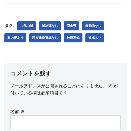
タグ:
古代山城
城址碑なし
岡山県
復元物なし
案内板あり
現存建造遺構なし
神籠石式
遺構あり
コメントを残す
メールアドレスが公開されることはありません。
※
が
付いている欄は必須項目です
名前
※