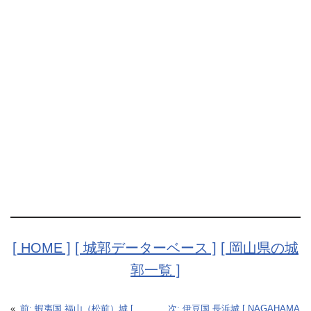
[ HOME ]
[ 城郭データーベース ]
[ 岡山県の城
郭一覧 ]
«
前:
蝦夷国 福山（松前）城 [
次:
伊豆国 長浜城 [ NAGAHAMA