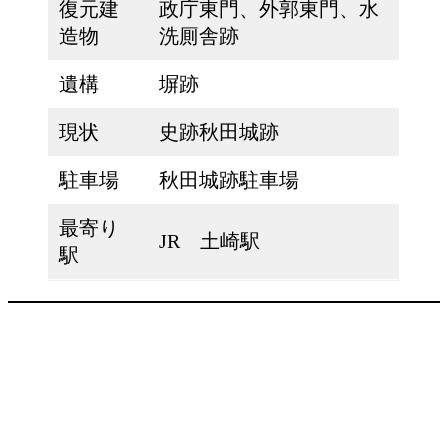
復元建
政庁東門、外郭東門、水
造物
洗厠舎跡
遺構
塀跡
現状
史跡秋田城跡
駐車場
秋田城跡駐車場
最寄り
JR 土崎駅
駅