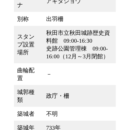
アキタジョウ
ナ
別称
出羽柵
秋田市立秋田城跡歴史資
スタン
料館 09:00-16:30
プ設置
史跡公園管理棟 09:00-
場所
16:00（12月～3月閉館）
曲輪配
－
置
城郭種
政庁・柵
類
築城者
不明
築城年
733年