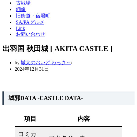
シ
ー
古戦場
ョ
シ
銅像
ン
ョ
旧街道・宿場町
メ
ン
SA/PAグルメ
ニ
メ
Link
ュ
ニ
ー
ュ
お問い合わせ
ー
出羽国 秋田城 [ AKITA CASTLE ]
by
城犬のおいど わっさ～
2024年12月31日
城郭DATA -CASTLE DATA-
項目
内容
ヨミカ