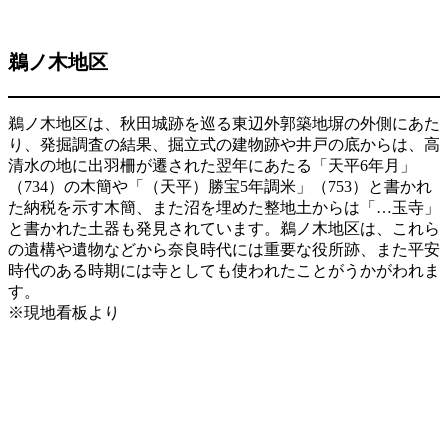
鵜ノ木地区
鵜ノ木地区は、秋田城跡を巡る東辺外郭築地塀の外側にあた
り、発掘調査の結果、掘立式の建物跡や井戸の底からは、高
清水の地に出羽柵が遷された翌年にあたる「天平6年月」
（734）の木簡や「（天平）勝宝5年調米」（753）と書かれ
た納税を示す木簡、また沼を埋めた整地土からは「…玉寺」
と書かれた土器も発見されています。鵜ノ木地区は、これら
の遺構や遺物などから奈良時代には重要な役所跡、また平安
時代のある時期には寺としても使われたことがうかがわれま
す。
※現地看板より