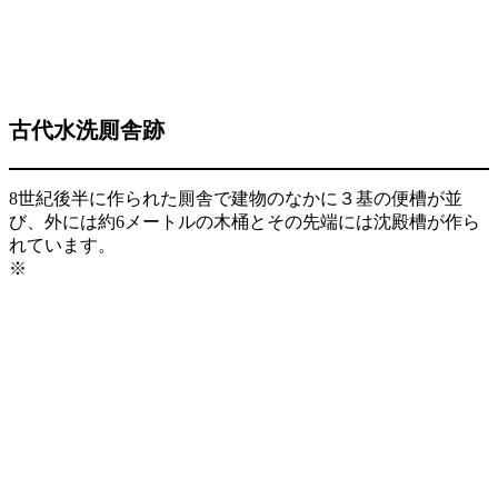
古代水洗厠舎跡
8世紀後半に作られた厠舎で建物のなかに３基の便槽が並
び、外には約6メートルの木桶とその先端には沈殿槽が作ら
れています。
※