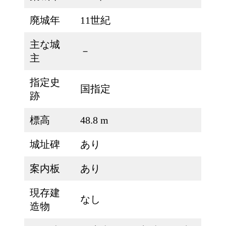
廃城年
11世紀
主な城
－
主
指定史
国指定
跡
標高
48.8 m
城址碑
あり
案内板
あり
現存建
なし
造物