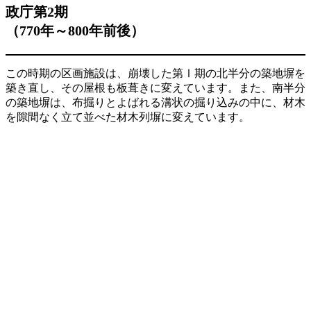
政庁第2期
（770年～800年前後）
この時期の区画施設は、崩壊した第Ⅰ期の北半分の築地塀を
築き直し、その屋根も板葺きに変えています。また、南半分
の築地塀は、布掘りとよばれる溝状の掘り込みの中に、材木
を隙間なく立て並べた材木列塀に変えています。