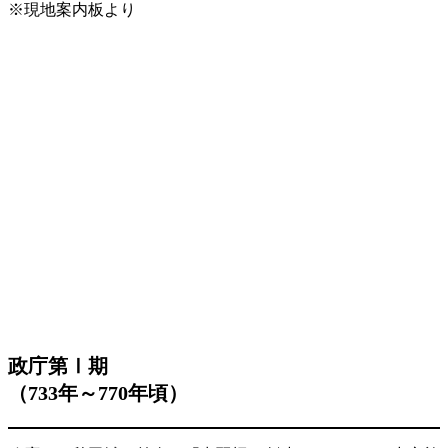
※現地案内板より
政庁第Ⅰ期
（733年～770年頃）