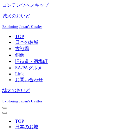
コンテンツへスキップ
城犬のおいど
Exploring Japan's Castles
TOP
日本のお城
古戦場
銅像
旧街道・宿場町
SA/PAグルメ
Link
お問い合わせ
城犬のおいど
Exploring Japan's Castles
ナ
ビ
ナ
ゲ
ビ
TOP
ー
ゲ
日本のお城