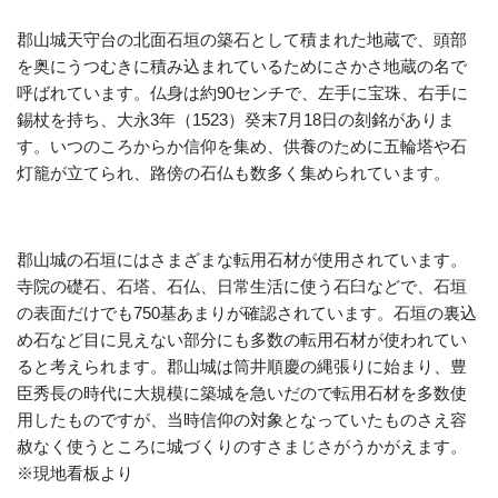
郡山城天守台の北面石垣の築石として積まれた地蔵で、頭部
を奥にうつむきに積み込まれているためにさかさ地蔵の名で
呼ばれています。仏身は約90センチで、左手に宝珠、右手に
錫杖を持ち、大永3年（1523）癸末7月18日の刻銘がありま
す。いつのころからか信仰を集め、供養のために五輪塔や石
灯籠が立てられ、路傍の石仏も数多く集められています。
郡山城の石垣にはさまざまな転用石材が使用されています。
寺院の礎石、石塔、石仏、日常生活に使う石臼などで、石垣
の表面だけでも750基あまりが確認されています。石垣の裏込
め石など目に見えない部分にも多数の転用石材が使われてい
ると考えられます。郡山城は筒井順慶の縄張りに始まり、豊
臣秀長の時代に大規模に築城を急いだので転用石材を多数使
用したものですが、当時信仰の対象となっていたものさえ容
赦なく使うところに城づくりのすさまじさがうかがえます。
※現地看板より