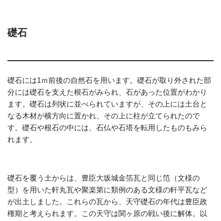
礎石
礎石には1ｍ前後の自然石を用います。礎石が取り外された部
分には礎石を支えた根石がみられ、石があった位置がわかり
ます。礎石は列状に並べられていますが、その上には土台と
なる木材が横方向に置かれ、その上に柱が立てられたので
す。礎石や根石の中には、石仏や石塔を転用したものもみら
れます。
礎石を覆う土からは、豊臣大坂城金箔瓦と同じ笵（文様の
型）を用いた軒丸瓦や聚楽第に類例のある文様の軒平瓦など
が出土しました。これらの瓦から、天守礎石の年代は豊臣政
権期と考えられます。この天守は関ヶ原の戦い後に解体。以