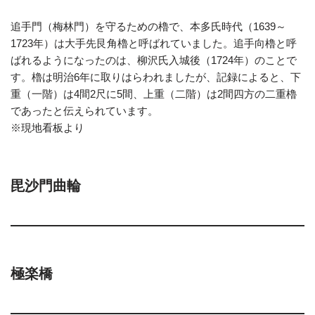
追手門（梅林門）を守るための櫓で、本多氏時代（1639～
1723年）は大手先艮角櫓と呼ばれていました。追手向櫓と呼
ばれるようになったのは、柳沢氏入城後（1724年）のことで
す。櫓は明治6年に取りはらわれましたが、記録によると、下
重（一階）は4間2尺に5間、上重（二階）は2間四方の二重櫓
であったと伝えられています。
※現地看板より
毘沙門曲輪
極楽橋