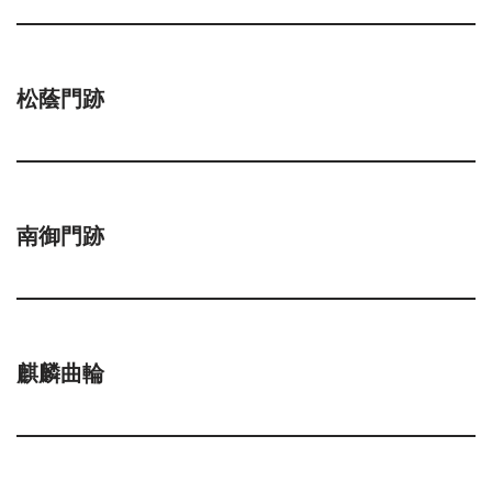
松蔭門跡
南御門跡
麒麟曲輪