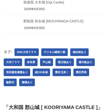
筑後国 大木城 [Ogi Castle]
2026年6月29日
肥前国 持永城 [MOCHINAGA-CASTLE]
2026年6月28日
タグ:
NHK大河ドラマ
デジタル縄張り図
城址碑あり
大河ドラマ
奈良県
平山城
復元物あり
案内板あり
現存建造遺構あり
続100名城
豊臣兄弟！
豊臣秀長
輪郭式
遺構あり
「大和国 郡山城 [ KOORIYAMA CASTLE ]」