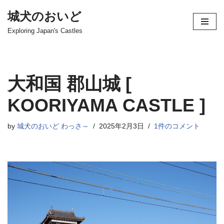
城犬のおいど
コ
Exploring Japan's Castles
ン
テ
ン
ツ
大和国 郡山城 [
へ
ス
KOORIYAMA CASTLE ]
キ
ッ
by
城犬のおいど わっさ～
2025年2月3日
1件のコメント
プ