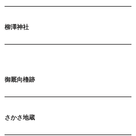
柳澤神社
御厩向櫓跡
さかさ地蔵