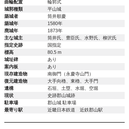
曲輪配置
輪郭式
城郭種類
平山城
築城者
筒井順慶
築城年
1580年
廃城年
1873年
主な城主
筒井氏、豊臣氏、水野氏、柳沢氏
指定史跡
国指定
標高
80.5 m
城址碑
あり
案内板
あり
現存建造物
南御門（永慶寺山門）
復元建造物
大手向櫓、東櫓、大手門
遺構
石垣、土塁、水堀、空堀
現状
史跡郡山城跡
駐車場
郡山城 駐車場
最寄り駅
近畿日本鉄道 近鉄郡山駅