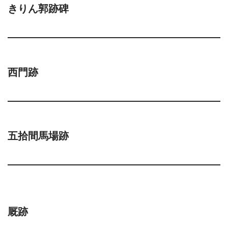
きりん郭跡碑
西門跡
五拾間馬場跡
厩跡