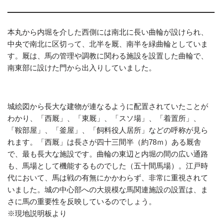
本丸から内堀を介した西側には南北に長い曲輪が設けられ、
中央で南北に区切って、北半を厩、南半を緑曲輪としていま
す。厩は、馬の管理や調教に関わる施設を設置した曲輪で、
南東部に設けた門から出入りしていました。
城絵図から長大な建物が連なるように配置されていたことが
わかり、「西厩」、「東厩」、「スソ場」、「着置所」、
「鞍部屋」、「釜屋」、「飼料役人居所」などの呼称が見ら
れます。「西厩」は長さが四十三間半（約78ｍ）ある厩舎
で、最も長大な施設です。曲輪の東辺と内堀の間の広い通路
も、馬場として機能するものでした（五十間馬場）。江戸時
代において、馬は戦の有無にかかわらず、非常に重視されて
いました。城の中心部への大規模な馬関連施設の設置は、ま
さに馬の重要性を反映しているのでしょう。
※現地説明板より