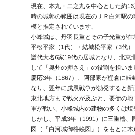
現在、本丸・二之丸を中心とした約16
時の城郭の範囲は現在のＪＲ白河駅の
模と推定されています。
小峰城は、丹羽長重とその子光重が在
平松平家（1代）・結城松平家（3代）
譜代大名6家19代の居城となり、北
して「奥州の押さえ」の役割を担いま
慶応3年（1867）、阿部家が棚倉に
なり、翌年に戊辰戦争が勃発すると新
東北地方まで戦火が及ぶと、要衝の地
軍が戦い、小峰城内の建物の多くは焼
しかし、平成3年（1991）に三重櫓
図（「白河城御櫓絵図」）をもとに木