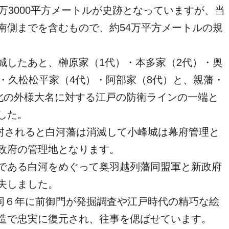
万3000平方メートルが史跡となっていますが、当
南側までを含むもので、約54万平方メートルの規
城したあと、榊原家（1代）・本多家（2代）・奥
・久松松平家（4代）・阿部家（8代）と、親藩・
東北の外様大名に対する江戸の防衛ラインの一端と
した。
転封されると白河藩は消滅して小峰城は幕府管理と
政府の管理地となります。
である白河をめぐって奥羽越列藩同盟軍と新政府
失しました。
、同６年に前御門が発掘調査や江戸時代の精巧な絵
造で忠実に復元され、往事を偲ばせています。