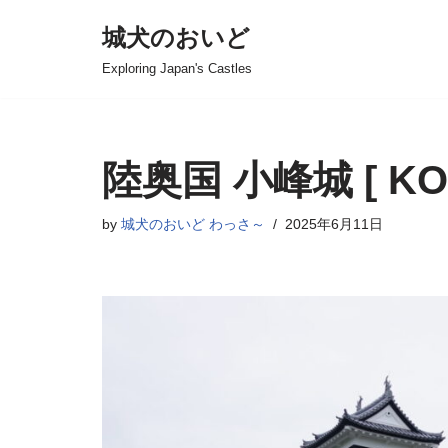
城犬のおいど
コ
Exploring Japan's Castles
ン
テ
ン
ツ
陸奥国 小峰城 [ KOM
へ
ス
by
城犬のおいど わっさ～
2025年6月11日
キ
ッ
プ