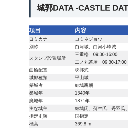
城郭DATA -CASTLE DA
項目
内容
ヨミカナ
コミネジョウ
別称
白河城、白河小峰城
三重櫓 09:30-16:00
スタンプ設置場所
二ノ丸茶屋 09:30-17:00
曲輪配置
梯郭式
城郭種類
平山城
築城者
結城親朝
築城年
1340年
廃城年
1871年
主な城主
結城氏、蒲生氏、丹羽氏
指定史跡
国指定
標高
369.8 m