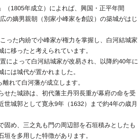
（1805年成立）によれば、興国・正平年間
城宗広の嫡男親朝（別家小峰家を創設）の築城がはじ
に起こった内紛で小峰家が権力を掌握し、白河結城家
城に移ったと考えられています。
州仕置によって白河結城家が改易され、以降約40年に
城には城代が置かれました。
から離れて白河藩が成立します。
らせた城跡は、初代藩主丹羽長重が幕府の命を受
世城郭として寛永9年（1632）まで約4年の歳月
で固め、三之丸も門の周辺部を石垣積みとしたも
石垣を多用した特徴があります。