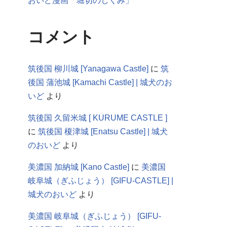
おいど漫画「堀切のしくみ」
コメント
筑後国 柳川城 [Yanagawa Castle]
に
筑
後国 蒲池城 [Kamachi Castle] | 城犬のお
いど
より
筑後国 久留米城 [ KURUME CASTLE ]
に
筑後国 榎津城 [Enatsu Castle] | 城犬
のおいど
より
美濃国 加納城 [Kano Castle]
に
美濃国
岐阜城（ぎふじょう） [GIFU-CASTLE] |
城犬のおいど
より
美濃国 岐阜城（ぎふじょう） [GIFU-