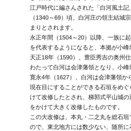
江戸時代に編さんされた「白河風土記」
（1340～69）頃、白河庄の領主結
まりとされます。
永正年間（1504～20）以降、一族
を代表するようになると、本拠が小峰
天正18年（1590）、豊臣秀吉の奥
わたって白河は会津藩領となり、小峰
寛永4年（1627）、白河は会津藩領
現在目にすることができる石垣をめぐ
けて改修したとされ、梯郭式平山城の近
をかけて大きく改修したものです。
この大改修は、本丸・二之丸を総石垣
ので、東北地方には数少ない、随所に