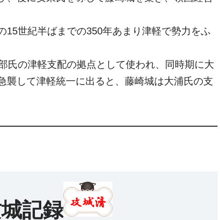
15世紀半ばまでの350年あまり津軽で勢力をふ
南部氏の津軽支配の拠点として使われ、同時期に大
急襲して津軽統一に出ると、藤崎城は大浦氏の支
攻城記録