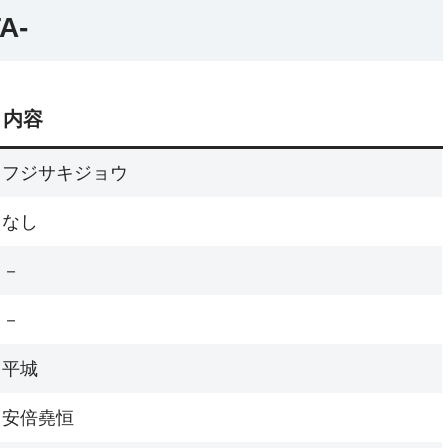
A-
内容
フジサキジョウ
なし
－
－
平城
安倍堯恒