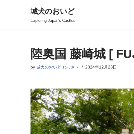
城犬のおいど
コ
Exploring Japan's Castles
ン
テ
ン
ツ
陸奥国 藤崎城 [ FUJI
へ
ス
by
城犬のおいど わっさ～
2024年12月23日
キ
ッ
プ