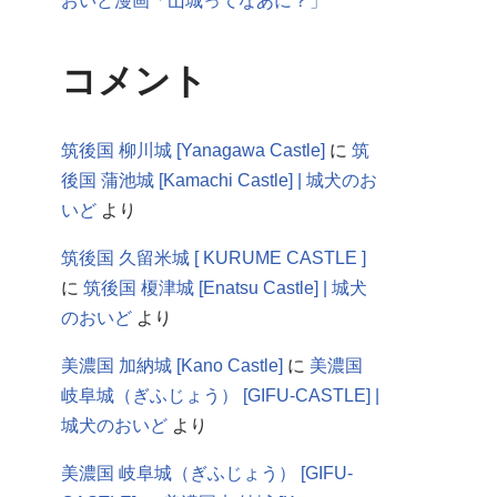
おいど漫画「山城ってなあに？」
コメント
筑後国 柳川城 [Yanagawa Castle]
に
筑
後国 蒲池城 [Kamachi Castle] | 城犬のお
いど
より
筑後国 久留米城 [ KURUME CASTLE ]
に
筑後国 榎津城 [Enatsu Castle] | 城犬
のおいど
より
美濃国 加納城 [Kano Castle]
に
美濃国
岐阜城（ぎふじょう） [GIFU-CASTLE] |
城犬のおいど
より
美濃国 岐阜城（ぎふじょう） [GIFU-