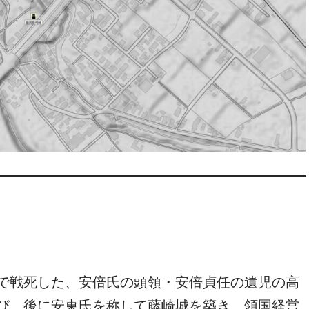
で戦死した、安倍氏の頭領・安倍貞任の遺児の高
び、後に安東氏を称して藤崎城を築き、領国経営