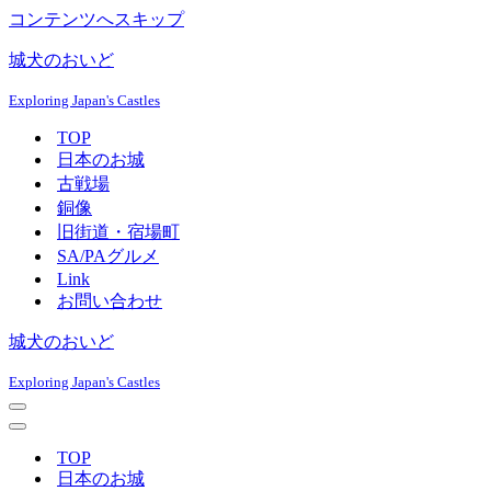
コンテンツへスキップ
城犬のおいど
Exploring Japan's Castles
TOP
日本のお城
古戦場
銅像
旧街道・宿場町
SA/PAグルメ
Link
お問い合わせ
城犬のおいど
Exploring Japan's Castles
ナ
ビ
ナ
ゲ
ビ
TOP
ー
ゲ
日本のお城