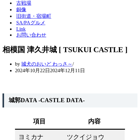
シ
ー
古戦場
ョ
シ
銅像
ン
ョ
旧街道・宿場町
メ
ン
SA/PAグルメ
ニ
メ
Link
ュ
ニ
ー
ュ
お問い合わせ
ー
相模国 津久井城 [ TSUKUI CASTLE ]
by
城犬のおいど わっさ～
2024年10月22日
2024年12月11日
城郭DATA -CASTLE DATA-
項目
内容
ヨミカナ
ツクイジョウ