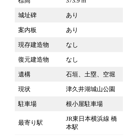
標高
373.9 m
城址碑
あり
案内板
あり
現存建造物
なし
復元建造物
なし
遺構
石垣、土塁、空堀
現状
津久井湖城山公園
駐車場
根小屋駐車場
JR東日本横浜線 橋
最寄り駅
本駅