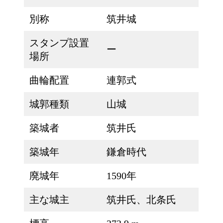
別称
筑井城
スタンプ設置
ー
場所
曲輪配置
連郭式
城郭種類
山城
築城者
筑井氏
築城年
鎌倉時代
廃城年
1590年
主な城主
筑井氏、北条氏