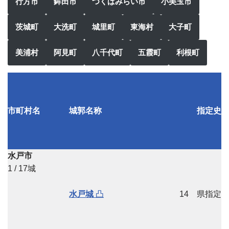
行方市
鉾田市
つくばみらい市
小美玉市
茨城町
大洗町
城里町
東海村
大子町
美浦村
阿見町
八千代町
五霞町
利根町
市町村名
城郭名称
指定史
水戸市
1 / 17城
水戸城
凸
14
県指定