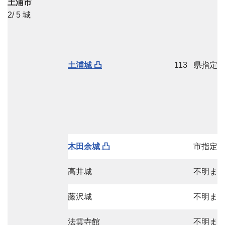
土浦市
2/ 5 城
土浦城 凸
113
県指定
木田余城 凸
市指定
高井城
不明ま
藤沢城
不明ま
法雲寺館
不明ま