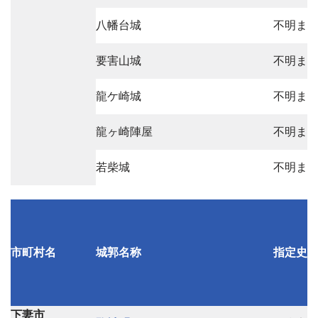
八幡台城
不明ま
要害山城
不明ま
龍ケ崎城
不明ま
龍ヶ崎陣屋
不明ま
若柴城
不明ま
市町村名
城郭名称
指定史
下妻市