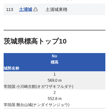
113
土浦城
凸
土浦城東櫓
茨城県標高トップ10
No
標高
城郭名称
1
569.0 m
常陸国 小川崎古館(オガワザキフルダテ)
2
552.8 m
常陸国 難台山城(ナンダイサンジョウ)