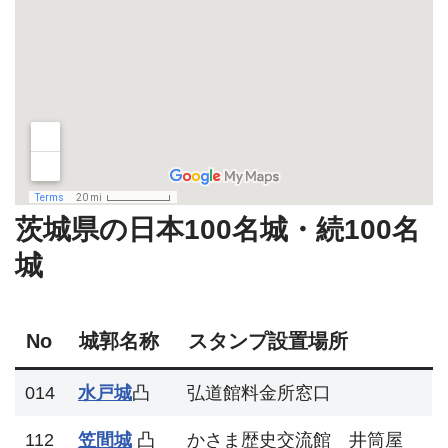
茨城県の日本100名城・続100名
城
No
城郭名称
スタンプ設置場所
014
水戸城
凸
弘道館料金所窓口
112
笠間城
凸
かさま歴史交流館 井筒屋