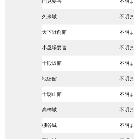
国見要害
不明ま
久米城
不明ま
天下野前館
不明ま
小屋場要害
不明ま
十殿坂館
不明ま
地徳館
不明ま
十朗山館
不明ま
高柿城
不明ま
棚谷城
不明ま