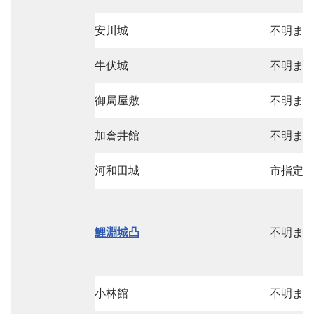
安川城
不明ま
牛伏城
不明ま
御局屋敷
不明ま
加倉井館
不明ま
河和田城
市指定
鯉淵城凸
不明ま
小林館
不明ま