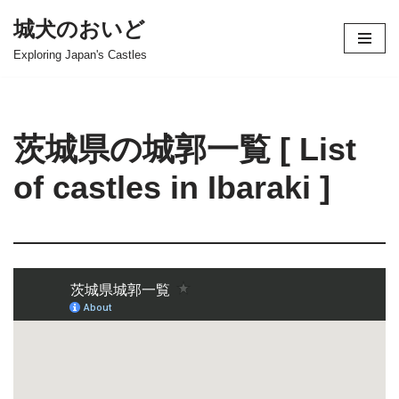
城犬のおいど
コ
Exploring Japan's Castles
ン
テ
ン
ツ
茨城県の城郭一覧 [ List
へ
ス
of castles in Ibaraki ]
キ
ッ
プ