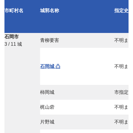
市町村名
城郭名称
指定史
石岡市
青柳要害
不明ま
3 / 11 城
石岡城 凸
不明ま
柿岡城
市指定
梶山砦
不明ま
片野城
不明ま