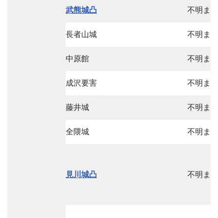
武熊城凸
不明ま
長者山城
不明ま
中原館
不明ま
成沢要害
不明ま
藤井城
不明ま
全隈城
不明ま
見川城凸
不明ま