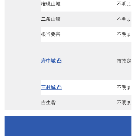
権現山城
不明ま
二条山館
不明ま
根当要害
不明ま
府中城 凸
市指定
三村城 凸
不明ま
吉生砦
不明ま