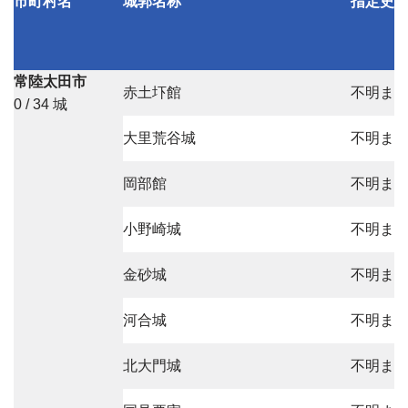
市町村名
城郭名称
指定史
常陸太田市
赤土圷館
不明ま
0 / 34 城
大里荒谷城
不明ま
岡部館
不明ま
小野崎城
不明ま
金砂城
不明ま
河合城
不明ま
北大門城
不明ま