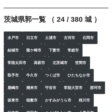
茨城県郭一覧 （ 24 / 380 城 ）
水戸市
日立市
土浦市
古河市
石岡市
結城市
龍ケ崎市
下妻市
常総市
常陸太田市
高萩市
北茨城市
笠間市
取手市
牛久市
つくば市
ひたちなか市
鹿嶋市
潮来市
守谷市
常陸大宮市
那珂市
坂東市
稲敷市
かすみがうら市
桜川市