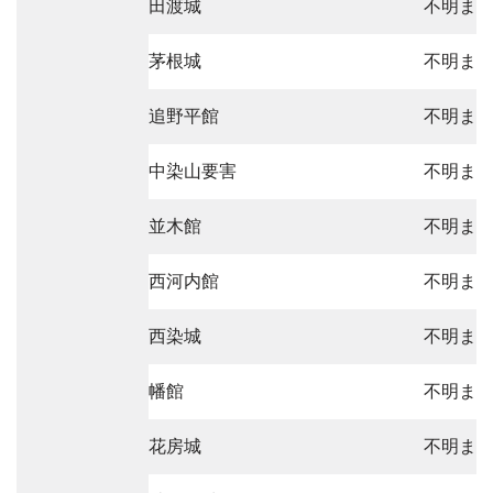
田渡城
不明ま
茅根城
不明ま
追野平館
不明ま
中染山要害
不明ま
並木館
不明ま
西河内館
不明ま
西染城
不明ま
幡館
不明ま
花房城
不明ま