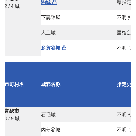
駒城 凸
県指定
2 / 4 城
下妻陣屋
不明ま
大宝城
国指定
多賀谷城 凸
不明ま
市町村名
城郭名称
指定史
常総市
石毛城
不明ま
0 / 9 城
内守谷城
不明ま