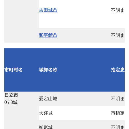
吉田城凸
不明ま
和平館凸
不明ま
市町村名
城郭名称
指定史
日立市
愛宕山城
不明ま
0 / 8城
大窪城
市指定
櫛形城
不明ま