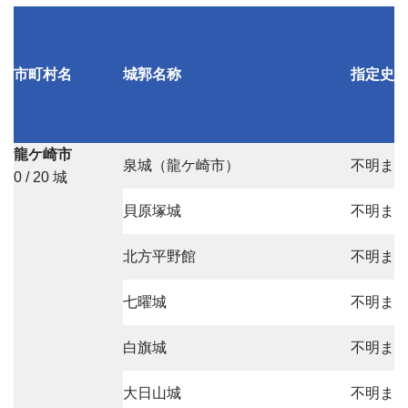
市町村名
城郭名称
指定史
龍ケ崎市
泉城（龍ケ崎市）
不明ま
0 / 20 城
貝原塚城
不明ま
北方平野館
不明ま
七曜城
不明ま
白旗城
不明ま
大日山城
不明ま