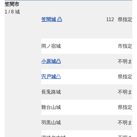
笠間市
1 / 8 城
笠間城 凸
112
県指定
岡ノ宿城
市指定
小原城凸
不明ま
宍戸城
凸
県指定
長兎路城
不明ま
難台山城
県指定
羽黒山城
不明ま