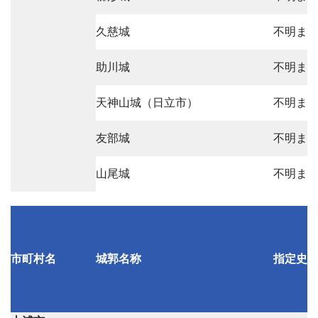
久慈城
不明ま
助川城
不明ま
天神山城（日立市）
不明ま
友部城
不明ま
山尾城
不明ま
市町村名
城郭名称
指定史