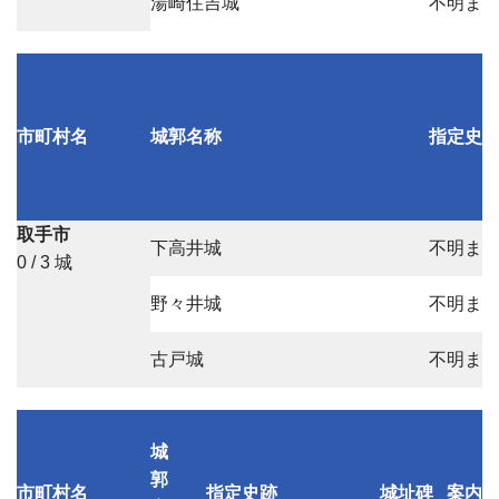
湯崎住吉城
不明ま
市町村名
城郭名称
指定史
取手市
下高井城
不明ま
0 / 3 城
野々井城
不明ま
古戸城
不明ま
城
郭
市町村名
指定史跡
城址碑
案内