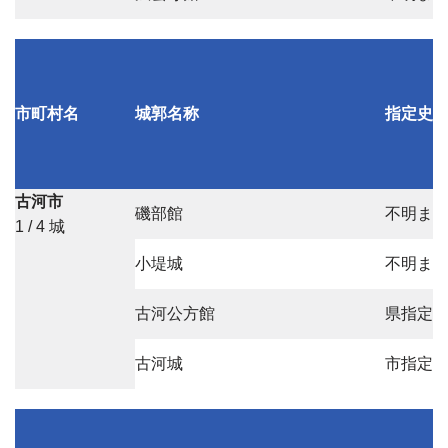
市町村名
城郭名称
指定史
古河市
磯部館
不明ま
1 / 4 城
小堤城
不明ま
古河公方館
県指定
古河城
市指定