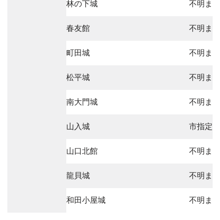
林の下城
不明ま
春友館
不明ま
町田城
不明ま
松平城
不明ま
南大門城
不明ま
山入城
市指定
山口北館
不明ま
龍貝城
不明ま
和田小屋城
不明ま