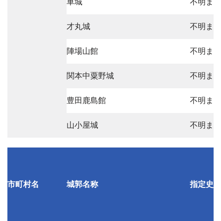
車城
不明ま
才丸城
不明ま
陣場山館
不明ま
関本中粟野城
不明ま
豊田鹿島館
不明ま
山小屋城
不明ま
市町村名
城郭名称
指定史