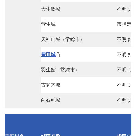
大生郷城
不明ま
菅生城
市指定
天神山城（常総市）
不明ま
豊田城
凸
不明ま
羽生館（常総市）
不明ま
古間木城
不明ま
向石毛城
不明ま