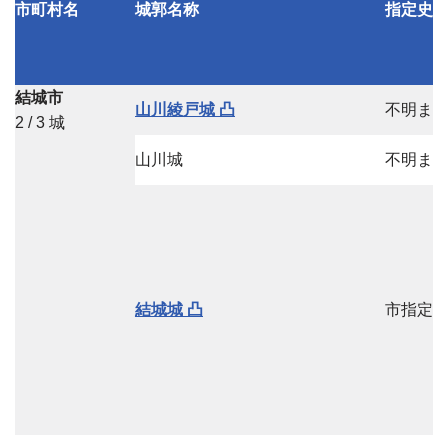
市町村名
城郭名称
指定史
結城市
山川綾戸城 凸
不明ま
2 / 3 城
山川城
不明ま
結城城 凸
市指定