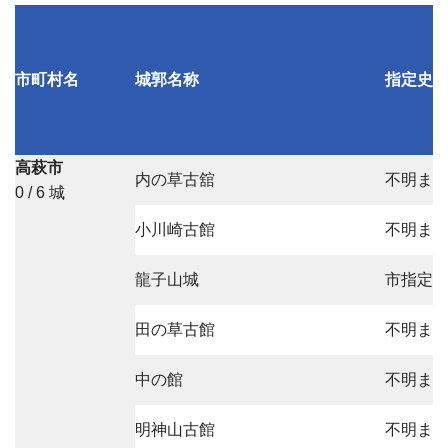
市町村名
城郭名称
指定史
高萩市
内の草古舘
不明ま
0 / 6 城
小川崎古館
不明ま
龍子山城
市指定
田の草古館
不明ま
中の館
不明ま
明神山古館
不明ま