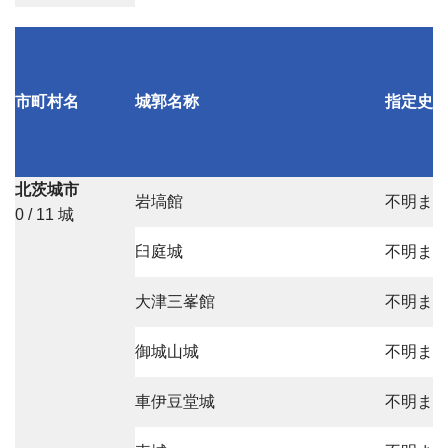
市町村名
城郭名称
指定史
北茨城市
岩塙館
不明ま
0 / 11 城
臼庭城
不明ま
大津三峯館
不明ま
御城山城
不明ま
車伊豆堂城
不明ま