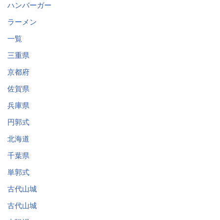
ハンバーガー
ラーメン
一覧
三重県
京都府
佐賀県
兵庫県
円郭式
北海道
千葉県
単郭式
古代山城
古代山城