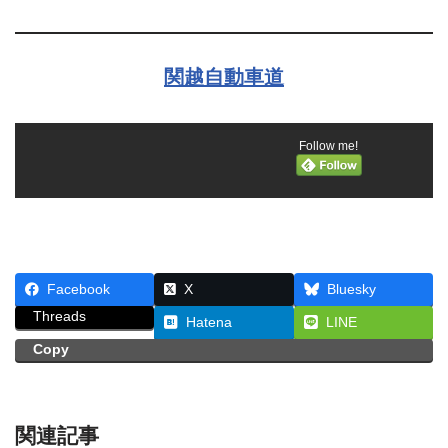
関越自動車道
Follow me!
Facebook
X
Bluesky
Threads
Hatena
LINE
Copy
関連記事