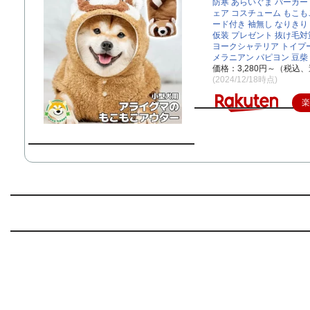
防寒 あらいぐま パーカー
ェア コスチューム もこもこ
ード付き 袖無し なりきり
仮装 プレゼント 抜け毛対
ヨークシャテリア トイプ
メラニアン パピヨン 豆柴
価格：3,280円～（税込、
(2024/12/18時点)