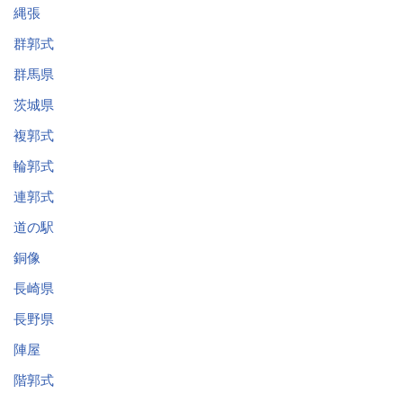
縄張
群郭式
群馬県
茨城県
複郭式
輪郭式
連郭式
道の駅
銅像
長崎県
長野県
陣屋
階郭式