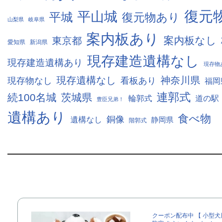
復元
平山城
平城
復元物あり
山梨県
岐阜県
案内板あり
案内板なし
東京都
愛知県
新潟県
現存建造遺構なし
現存建造遺構あり
現存物
現存遺構なし
神奈川県
現存物なし
看板あり
福岡
連郭式
続100名城
茨城県
輪郭式
道の駅
豊臣兄弟！
遺構あり
食べ物
銅像
遺構なし
静岡県
階郭式
クーポン配布中 【 小型犬