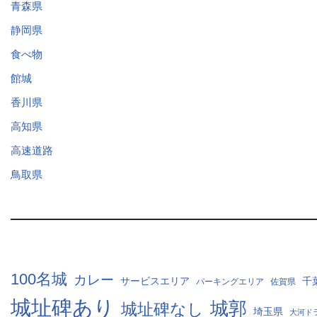
青森県
静岡県
食べ物
館城
香川県
高知県
高速道路
鳥取県
100名城
カレー
サービスエリア
千
パーキングエリア
佐賀県
城址碑あり
城郭
城址碑なし
埼玉県
大河ド