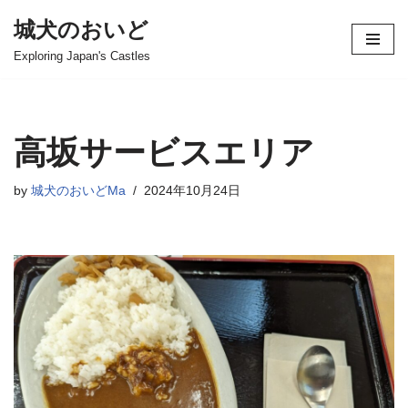
城犬のおいど
コ
Exploring Japan's Castles
ン
テ
ン
ツ
高坂サービスエリア
へ
ス
by
城犬のおいどMa
2024年10月24日
キ
ッ
プ