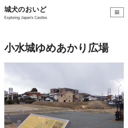
城犬のおいど
コ
Exploring Japan's Castles
ン
テ
ン
ツ
小水城ゆめあかり広場
へ
ス
キ
ッ
プ