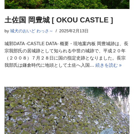
土佐国 岡豊城 [ OKOU CASTLE ]
by
城犬のおいど わっさ～
2025年2月13日
城郭DATA -CASTLE DATA- 概要・現地案内板 岡豊城跡は、長
宗我部氏の居城跡として知られる中世の城跡で、平成２０年
（２００８）７月２８日に国の指定史跡となりました。長宗
我部氏は鎌倉時代に地頭として土佐へ入国…
続きを読む »