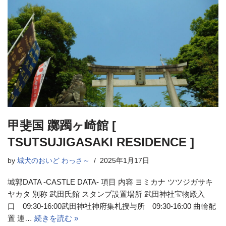
甲斐国 躑躅ヶ崎館 [
TSUTSUJIGASAKI RESIDENCE ]
by
城犬のおいど わっさ～
2025年1月17日
城郭DATA -CASTLE DATA- 項目 内容 ヨミカナ ツツジガサキ
ヤカタ 別称 武田氏館 スタンプ設置場所 武田神社宝物殿入
口 09:30-16:00武田神社神府集札授与所 09:30-16:00 曲輪配
置 連…
続きを読む »