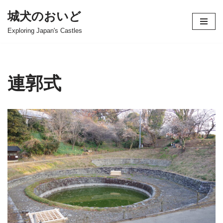
城犬のおいど
コ
Exploring Japan's Castles
ン
テ
ン
ツ
連郭式
へ
ス
キ
ッ
プ