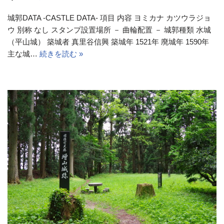
城郭DATA -CASTLE DATA- 項目 内容 ヨミカナ カツウラジョ
ウ 別称 なし スタンプ設置場所 － 曲輪配置 － 城郭種類 水城
（平山城） 築城者 真里谷信興 築城年 1521年 廃城年 1590年
主な城…
続きを読む »