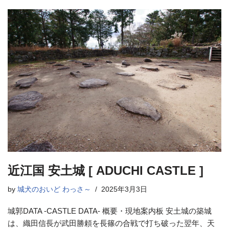
近江国 安土城 [ ADUCHI CASTLE ]
by
城犬のおいど わっさ～
2025年3月3日
城郭DATA -CASTLE DATA- 概要・現地案内板 安土城の築城
は、織田信長が武田勝頼を長篠の合戦で打ち破った翌年、天