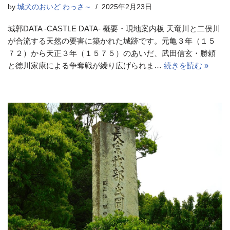
by
城犬のおいど わっさ～
2025年2月23日
城郭DATA -CASTLE DATA- 概要・現地案内板 天竜川と二俣川
が合流する天然の要害に築かれた城跡です。元亀３年（１５
７２）から天正３年（１５７５）のあいだ、武田信玄・勝頼
と徳川家康による争奪戦が繰り広げられま…
続きを読む »