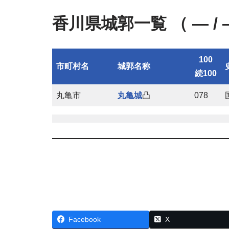
香川県城郭一覧 （ — / 
100
市町村名
城郭名称
続100
丸亀市
丸亀城
凸
078
Facebook
X