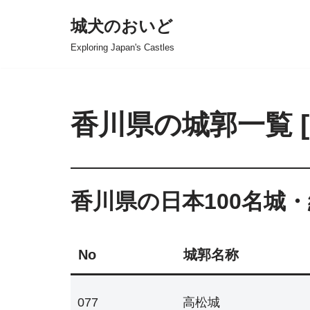
城犬のおいど
コ
Exploring Japan's Castles
ン
テ
ン
ツ
香川県の城郭一覧 [ Lis
へ
ス
キ
ッ
香川県の日本100名城・
プ
No
城郭名称
077
高松城