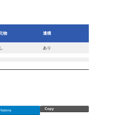
元物
遺構
し
あり
Copy
Hatena