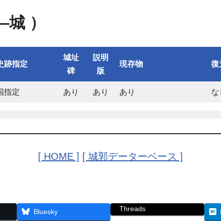
—城 ）
城址
説明
史跡指定
現存物
復
碑
版
国指定
あり
あり
あり
な
[ HOME ]
[ 城郭データーベース ]
Threads
Bluesky