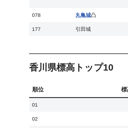
078
丸亀城
凸
177
引田城
香川県標高トップ10
順位
標
01
02